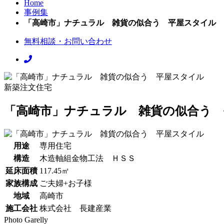
Home
事例集
「高崎市」ナチュラル 雑貨の似合う 平屋スタイル
無料相談・お問い合わせ
新築注文住宅
「高崎市」ナチュラル 雑貨の似合う
用途
専用住宅
構造
木造軸組金物工法 ＨＳＳ
延床面積
117.45㎡
家族構成
ご夫婦+お子様
地域
高崎市
施工会社
株式会社 長建産業
Photo Garelly