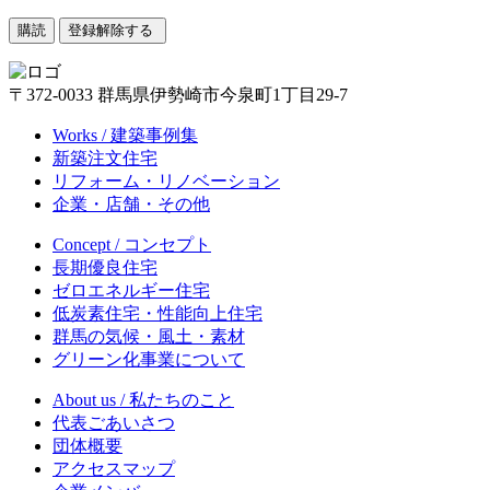
〒372-0033 群馬県伊勢崎市今泉町1丁目29-7
Works / 建築事例集
新築注文住宅
リフォーム・リノベーション
企業・店舗・その他
Concept / コンセプト
長期優良住宅
ゼロエネルギー住宅
低炭素住宅・性能向上住宅
群馬の気候・風土・素材
グリーン化事業について
About us / 私たちのこと
代表ごあいさつ
団体概要
アクセスマップ